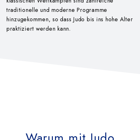
klas
sischen Wettkämpfen sind
zahlreiche
traditionelle
und moderne Programme
hinzugekommen, so
dass
Judo
bis
ins
hohe
Alter
praktiziert werden kann.
Warum mit Judo