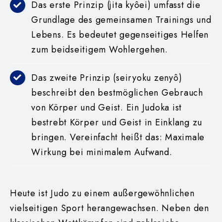
Das erste Prinzip (jita kyôei) umfasst die
Grund
lage des gemeinsamen Trainings und
Lebens. Es
bedeutet gegenseitiges Helfen
zum beidseitigem
Wohlergehen.
Das zweite Prinzip (seiryoku zenyô)
beschreibt
den
bestmöglichen
Gebrauch
von
Körper
und
Geist. Ein Judoka ist
bestrebt Körper und Geist in
Einklang zu
bringen. Vereinfacht heißt das: Maximale
Wirkung bei minimalem Aufwand.
Heute ist Judo zu einem
außergewöhnlichen
viel
seitigen
Sport
herange
wachsen. Neben den