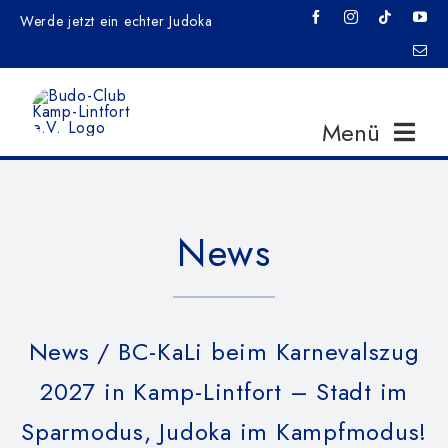
Zum
Werde jetzt ein echter Judoka
Inhalt
springen
Menü
Home
News
News
News
/ BC-KaLi beim Karnevalszug
Veranstaltungen
2027 in Kamp-Lintfort – Stadt im
Training
Sparmodus, Judoka im Kampfmodus!