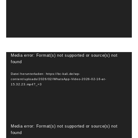
Video-
Media error: Format(s) not supported or source(s) not
found
Player
Datei herunterladen: https://bc-kali.de/wp-
content/uploads/2026/02/WhatsApp-Video-2026-02-16-at-
15.32.23.mp4?_=3
Video-
Media error: Format(s) not supported or source(s) not
found
Player