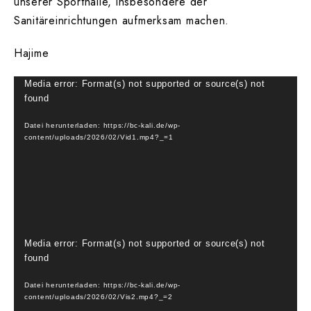
unserer Sporthalle, insbesondere der
Sanitäreinrichtungen aufmerksam machen.
Hajime
Video-
Media error: Format(s) not supported or source(s) not
found
Player
Datei herunterladen: https://bc-kali.de/wp-
content/uploads/2026/02/Vid1.mp4?_=1
Video-
Media error: Format(s) not supported or source(s) not
found
Player
Datei herunterladen: https://bc-kali.de/wp-
content/uploads/2026/02/Vis2.mp4?_=2