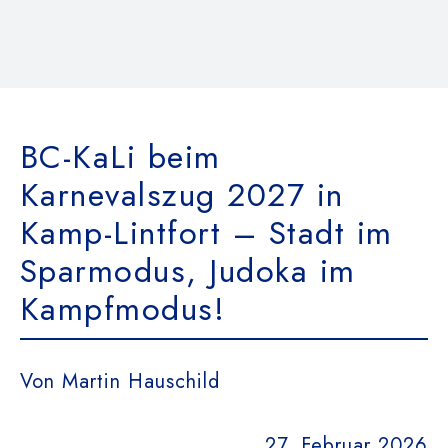
Das Team
Kontakt
BC-KaLi beim
Dokumente
Karnevalszug 2027 in
Kamp-Lintfort – Stadt im
Suche
nach:
Sparmodus, Judoka im
Kampfmodus!
Von Martin Hauschild
27. Februar 2026