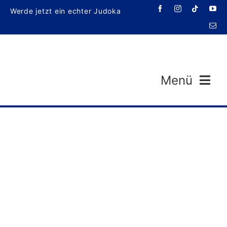
Zum
Werde jetzt ein echter Judoka
Inhalt
springen
Menü
Veran
T