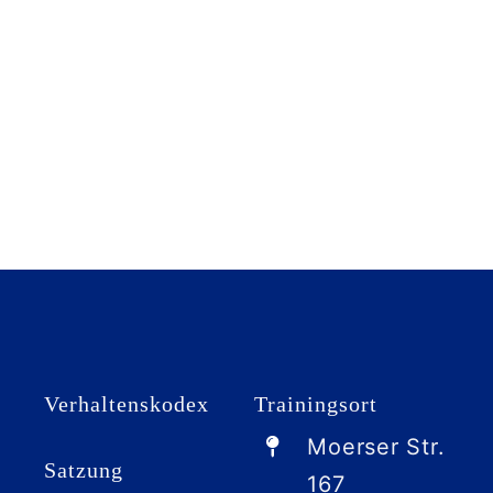
Da
K
Do
Suche
nach:
Verhaltenskodex
Trainingsort
Moerser Str.
Satzung
167