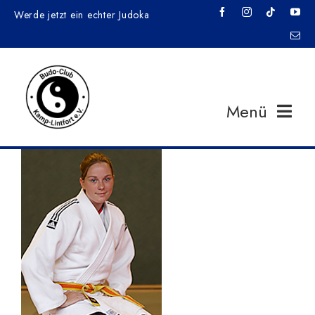
Zum
Werde jetzt ein echter Judoka
Inhalt
springen
Menü
Home
News
Veranstaltungen
Training