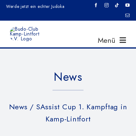
Zum
Werde jetzt ein echter Judoka
Inhalt
springen
Menü
Home
News
News
News
/ SAssist Cup 1. Kampftag in
Veranstaltungen
Kamp-Lintfort
Training