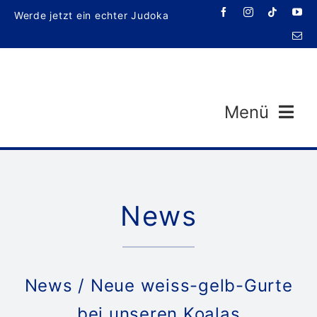
Zum
Werde jetzt ein echter Judoka
Inhalt
springen
Menü
News
Veran
News
/ Neue weiss-gelb-Gurte
bei unseren Koalas
T