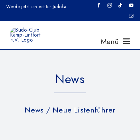
Zum
Werde jetzt ein echter Judoka
Inhalt
springen
Menü
Home
News
News
News
/ Neue Listenführer
Veranstaltungen
Training