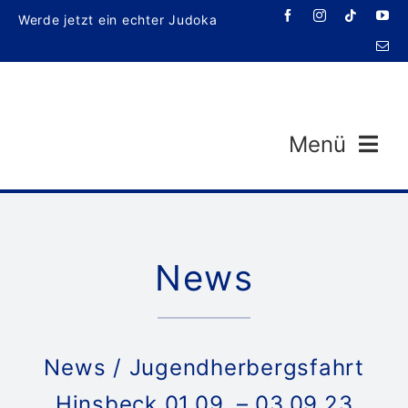
Zum
Werde jetzt ein echter Judoka
Inhalt
springen
Menü
News
Veran
News
/ Jugendherbergsfahrt
Hinsbeck 01.09. – 03.09.23
T