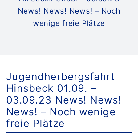
News! News! News! – Noch
Da
wenige freie Plätze
K
Do
Jugendherbergsfahrt
Suche
Hinsbeck 01.09. –
nach:
03.09.23 News! News!
News! – Noch wenige
freie Plätze