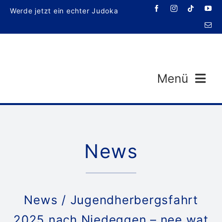
Zum
Werde jetzt ein echter Judoka
Inhalt
springen
Menü
News
Veran
News
/ Jugendherbergsfahrt
2025 nach Niedeggen – nee wat
T