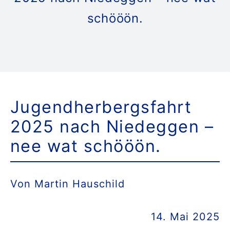
schööön.
Da
K
Do
Jugendherbergsfahrt
2025 nach Niedeggen –
Suche
nee wat schööön.
nach:
Von Martin Hauschild
14. Mai 2025