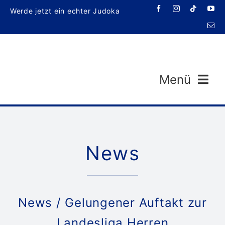
Zum
Werde jetzt ein echter Judoka
Inhalt
springen
Menü
News
Veran
News
/ Gelungener Auftakt zur
Landesliga Herren
T