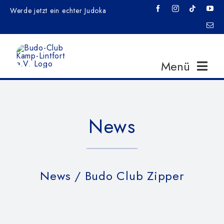
Zum
Werde jetzt ein echter Judoka
Inhalt
springen
Menü
Home
News
News
News
/ Budo Club Zipper
Veranstaltungen
Training