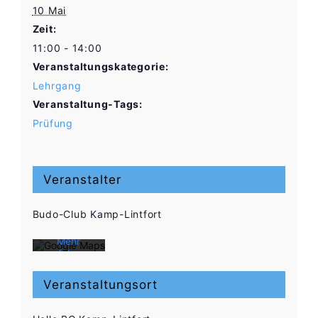
10 Mai
Zeit:
11:00 - 14:00
Veranstaltungskategorie:
Lehrgang
Veranstaltung-Tags:
Prüfung
Mit dem
Laden der
Karte
Veranstalter
akzeptieren
Sie die
Datenschutzerklärung
Budo-Club Kamp-Lintfort
von
Google.
Mehr
erfahren
Karte
Veranstaltungsort
laden