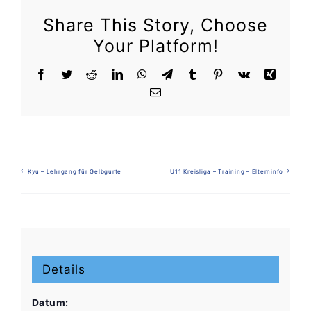
Share This Story, Choose
Your Platform!
Facebook
Twitter
Reddit
LinkedIn
WhatsApp
Telegram
Tumblr
Pinterest
Vk
Xing
E-
Mail
Kyu – Lehrgang für Gelbgurte
U11 Kreisliga – Training – Elterninfo
Details
Datum: