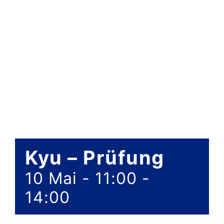
Da
K
Do
Suche
nach:
Kyu – Prüfung
10 Mai - 11:00
-
14:00