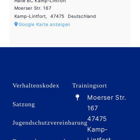
Halle BC Kamp-Lintfort
Google
Maps immer
Moerser Str. 167
entsperren
Kamp-Lintfort
,
47475
Deutschland
Google Karte anzeigen
Verhaltenskodex
Trainingsort
Moerser Str.
Satzung
167
47475
Jugendschutzvereinbarung
Kamp-